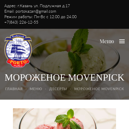
Адрес: г.Казань ул. Подлужная д.17
Email:
portokazan@gmail.com
Режим работы: Пн-Вс с 12.00 до 24.00
+7(843) 226-12-55
Меню
МОРОЖЕНОЕ MOVENPICK
ГЛАВНАЯ
·
МЕНЮ
·
ДЕСЕРТЫ
·
МОРОЖЕНОЕ MOVENPICK